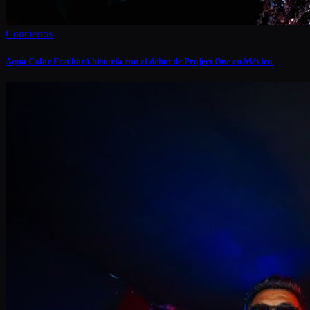
Conciertos
Aqua Color Fest hará historia con el debut de Project One en México