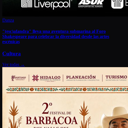
Danza
"(esc)afandra" lleva una aventura submarina al Foro
Shakespeare para celebrar la diversidad desde las artes
escénicas
Cultura
Ver todas
→