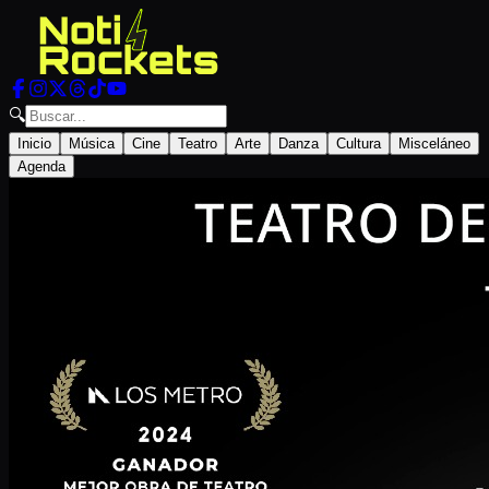
🔍
Inicio
Música
Cine
Teatro
Arte
Danza
Cultura
Misceláneo
Agenda