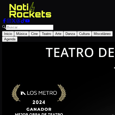
🔍
Inicio
Música
Cine
Teatro
Arte
Danza
Cultura
Misceláneo
Agenda