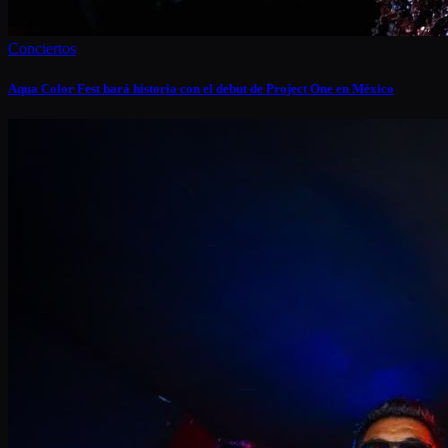
Conciertos
Aqua Color Fest hará historia con el debut de Project One en México