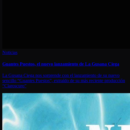
Noticias
Guantes Puestos, el nuevo lanzamiento de La Gusana Ciega
La Gusana Ciega nos sorprende con el lanzamiento de su nuevo
sencillo “Guantes Puestos”, extraído de su más reciente producción
“Claroscuro”