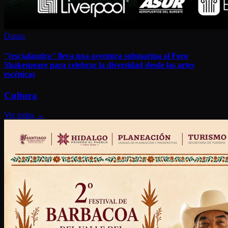
Danza
"(esc)afandra" lleva una aventura submarina al Foro
Shakespeare para celebrar la diversidad desde las artes
escénicas
Cultura
Ver todas
→