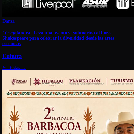
Danza
"(esc)afandra" lleva una aventura submarina al Foro
Shakespeare para celebrar la diversidad desde las artes
escénicas
Cultura
Ver todas
→