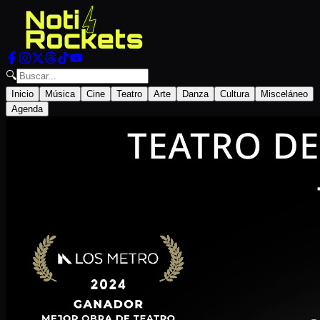
🔍
Inicio
Música
Cine
Teatro
Arte
Danza
Cultura
Misceláneo
Agenda