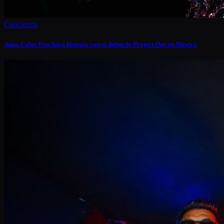
Conciertos
Aqua Color Fest hará historia con el debut de Project One en México