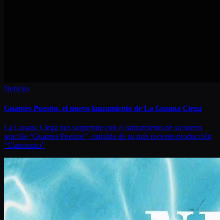
Noticias
Guantes Puestos, el nuevo lanzamiento de La Gusana Ciega
La Gusana Ciega nos sorprende con el lanzamiento de su nuevo
sencillo “Guantes Puestos”, extraído de su más reciente producción
“Claroscuro”