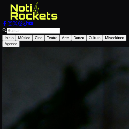
🔍
Inicio
Música
Cine
Teatro
Arte
Danza
Cultura
Misceláneo
Agenda