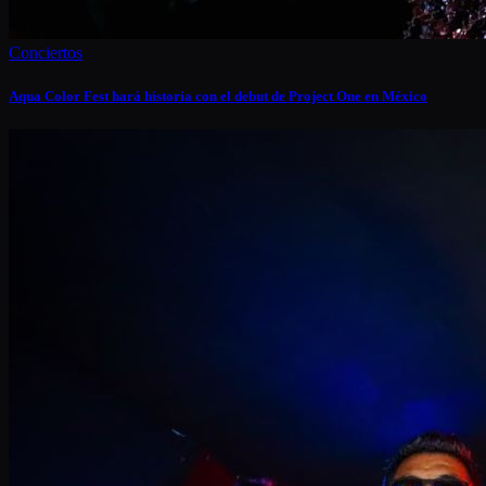
Conciertos
Aqua Color Fest hará historia con el debut de Project One en México