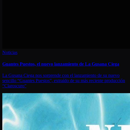
Noticias
Guantes Puestos, el nuevo lanzamiento de La Gusana Ciega
La Gusana Ciega nos sorprende con el lanzamiento de su nuevo
sencillo “Guantes Puestos”, extraído de su más reciente producción
“Claroscuro”