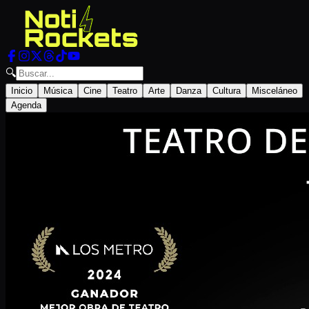
🔍
Inicio
Música
Cine
Teatro
Arte
Danza
Cultura
Misceláneo
Agenda