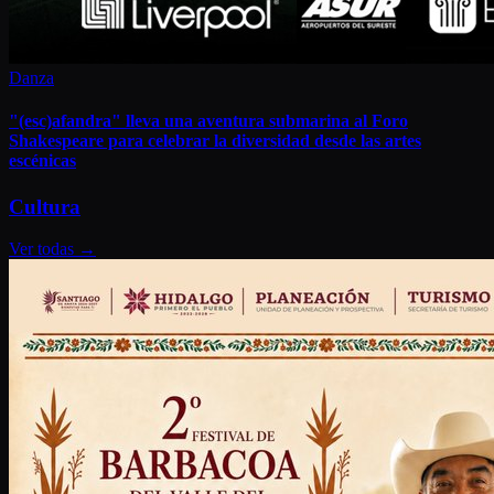
Danza
"(esc)afandra" lleva una aventura submarina al Foro
Shakespeare para celebrar la diversidad desde las artes
escénicas
Cultura
Ver todas
→