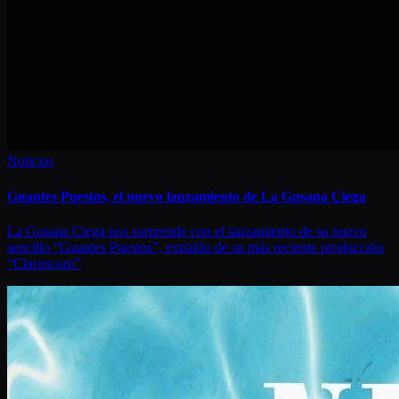
Noticias
Guantes Puestos, el nuevo lanzamiento de La Gusana Ciega
La Gusana Ciega nos sorprende con el lanzamiento de su nuevo
sencillo “Guantes Puestos”, extraído de su más reciente producción
“Claroscuro”