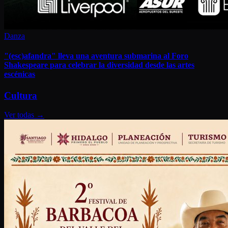
Danza
"(esc)afandra" lleva una aventura submarina al Foro
Shakespeare para celebrar la diversidad desde las artes
escénicas
Cultura
Ver todas
→