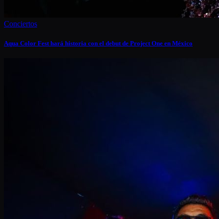
Conciertos
Aqua Color Fest hará historia con el debut de Project One en México