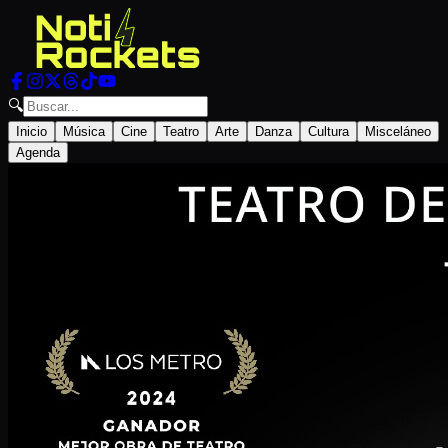
🔍
Inicio
Música
Cine
Teatro
Arte
Danza
Cultura
Misceláneo
Agenda