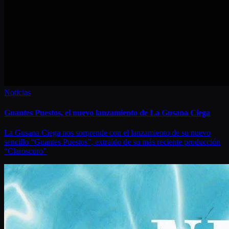
Noticias
Guantes Puestos, el nuevo lanzamiento de La Gusana Ciega
La Gusana Ciega nos sorprende con el lanzamiento de su nuevo
sencillo “Guantes Puestos”, extraído de su más reciente producción
“Claroscuro”