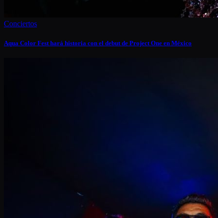
Conciertos
Aqua Color Fest hará historia con el debut de Project One en México