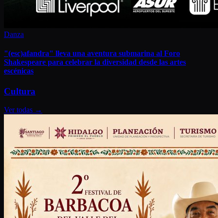
Danza
"(esc)afandra" lleva una aventura submarina al Foro
Shakespeare para celebrar la diversidad desde las artes
escénicas
Cultura
Ver todas
→