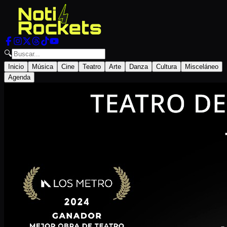
🔍
Inicio
Música
Cine
Teatro
Arte
Danza
Cultura
Misceláneo
Agenda