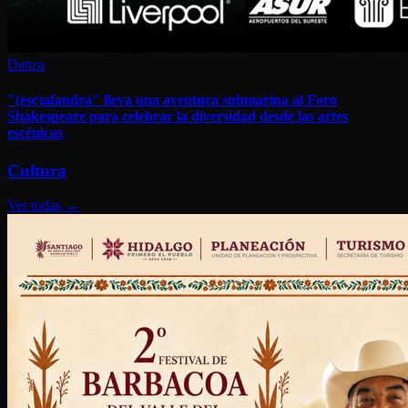
Danza
"(esc)afandra" lleva una aventura submarina al Foro
Shakespeare para celebrar la diversidad desde las artes
escénicas
Cultura
Ver todas
→