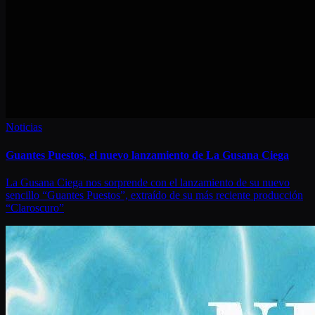
Noticias
Guantes Puestos, el nuevo lanzamiento de La Gusana Ciega
La Gusana Ciega nos sorprende con el lanzamiento de su nuevo
sencillo “Guantes Puestos”, extraído de su más reciente producción
“Claroscuro”