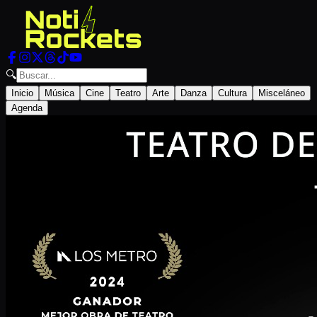
🔍
Inicio
Música
Cine
Teatro
Arte
Danza
Cultura
Misceláneo
Agenda