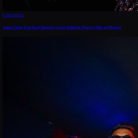
Conciertos
Aqua Color Fest hará historia con el debut de Project One en México