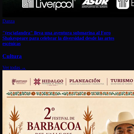
Danza
"(esc)afandra" lleva una aventura submarina al Foro
Shakespeare para celebrar la diversidad desde las artes
escénicas
Cultura
Ver todas
→