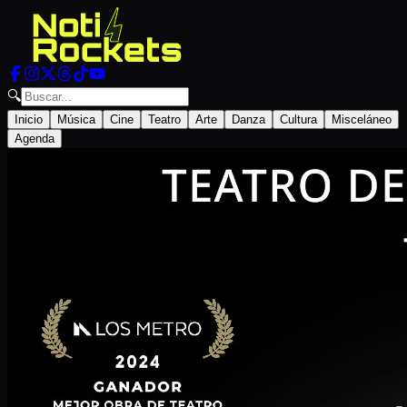
🔍
Inicio
Música
Cine
Teatro
Arte
Danza
Cultura
Misceláneo
Agenda