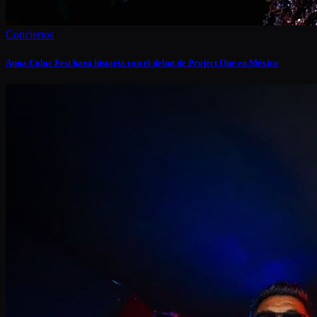
Conciertos
Aqua Color Fest hará historia con el debut de Project One en México