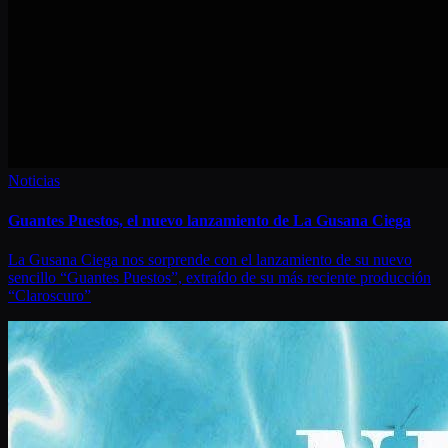
Noticias
Guantes Puestos, el nuevo lanzamiento de La Gusana Ciega
La Gusana Ciega nos sorprende con el lanzamiento de su nuevo
sencillo “Guantes Puestos”, extraído de su más reciente producción
“Claroscuro”