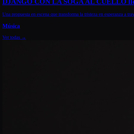
DJANGO CON LA SOGA AL CUELLO llega al
Una propuesta en escena que transforma la tristeza en esperanza a tra
Música
Ver todas
→