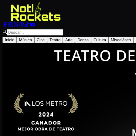
🔍
Inicio
Música
Cine
Teatro
Arte
Danza
Cultura
Misceláneo