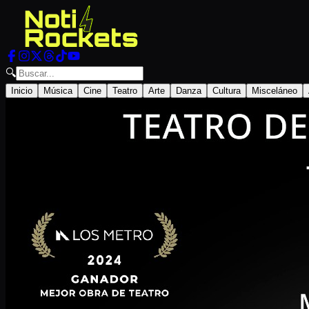
🔍
Inicio
Música
Cine
Teatro
Arte
Danza
Cultura
Misceláneo