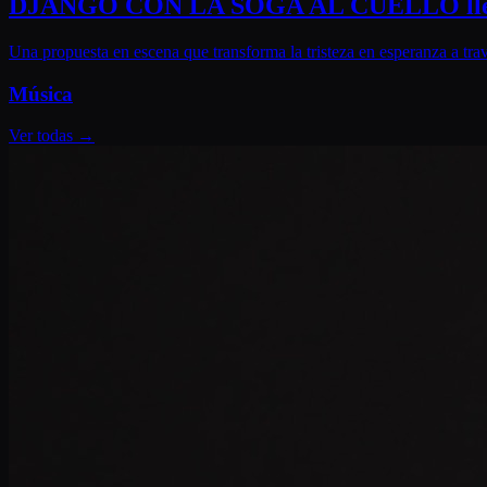
DJANGO CON LA SOGA AL CUELLO llega al
Una propuesta en escena que transforma la tristeza en esperanza a tra
Música
Ver todas
→